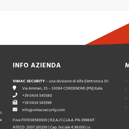
INFO AZIENDA
VIMAC SECURITY
– una divisione di Alfa Elettronica Srl
Via Amman, 35 – 33084 CORDENONS (PN) Italia
+39 0434 545580
+39 0434 545599
info@vimacsecurity.com
o
la
P.iva IT01038580930 | R.E.A./C.C.I.A.A. PN-39984IT
ATECO: 2007 261200 | Cap. Sociale € 99.000 i.v.