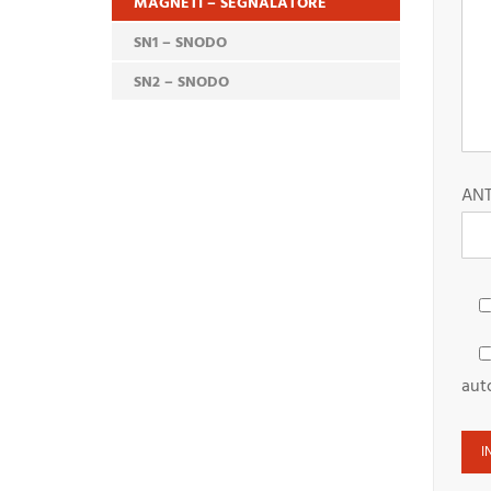
MAGNETI – SEGNALATORE
SN1 – SNODO
SN2 – SNODO
ANT
aut