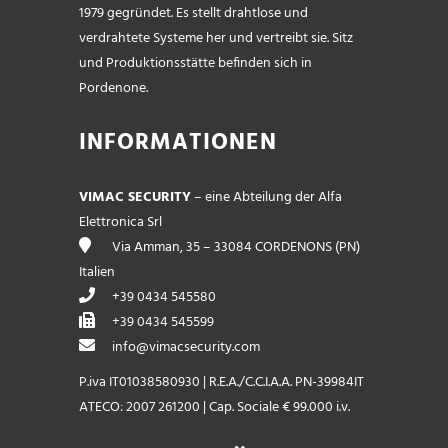
1979 gegründet. Es stellt drahtlose und
verdrahtete Systeme her und vertreibt sie. Sitz
und Produktionsstätte befinden sich in
Pordenone.
INFORMATIONEN
VIMAC SECURITY
– eine Abteilung der Alfa
Elettronica Srl
Via Amman, 35 – 33084 CORDENONS (PN)
Italien
+39 0434 545580
+39 0434 545599
info@vimacsecurity.com
P.iva IT01038580930 | R.E.A./C.C.I.A.A. PN-39984IT
ATECO: 2007 261200 | Cap. Sociale € 99.000 i.v.