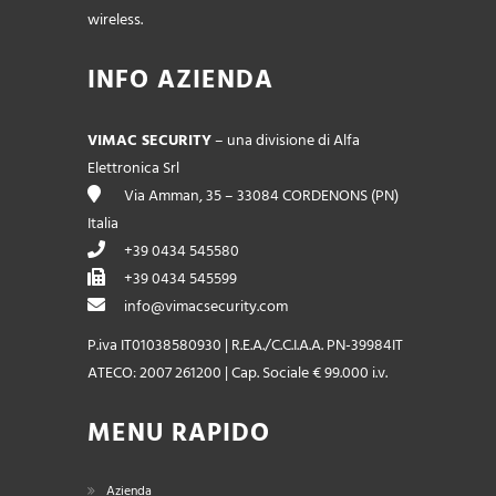
wireless.
INFO AZIENDA
VIMAC SECURITY
– una divisione di Alfa
Elettronica Srl
Via Amman, 35 – 33084 CORDENONS (PN)
Italia
+39 0434 545580
+39 0434 545599
info@vimacsecurity.com
P.iva IT01038580930 | R.E.A./C.C.I.A.A. PN-39984IT
ATECO: 2007 261200 | Cap. Sociale € 99.000 i.v.
MENU RAPIDO
Azienda